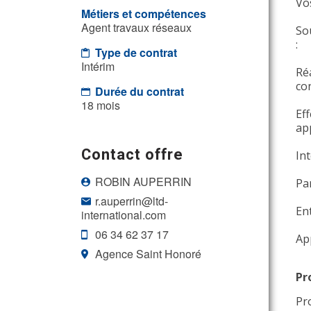
Vo
Métiers et compétences
Agent travaux réseaux
So
:
Type de contrat
Intérim
Ré
co
Durée du contrat
18 mois
Ef
ap
Contact offre
In
ROBIN AUPERRIN
Par
r.auperrin@ltd-
Ent
international.com
06 34 62 37 17
Ap
Agence Saint Honoré
Pr
Pr