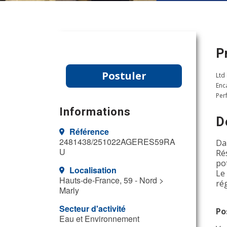
P
Postuler
Ltd
Enc
Per
Informations
D
Référence
2481438/251022AGERES59RA
Da
U
Ré
po
Localisation
Le
Hauts-de-France, 59 - Nord >
rég
Marly
Secteur d'activité
Po
Eau et Environnement