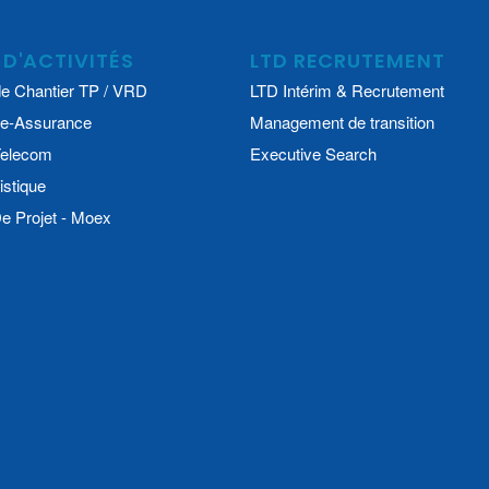
 D'ACTIVITÉS
LTD RECRUTEMENT
e Chantier TP / VRD
LTD Intérim & Recrutement
e-Assurance
Management de transition
 Telecom
Executive Search
istique
 Projet - Moex