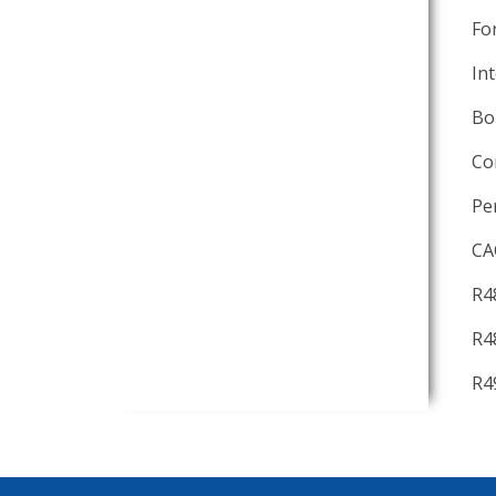
Fo
In
Bon
Co
Pe
CA
R4
R4
R49