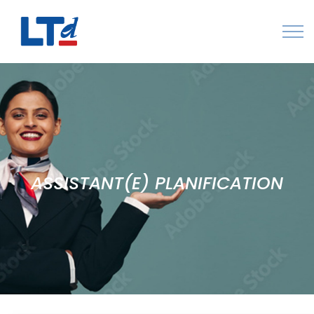
Numéro Vert : 0805 034 036
Qui sommes-nous
Rejoignez LTd
Contactez-nous
ASSISTANT(E) PLANIFICATION