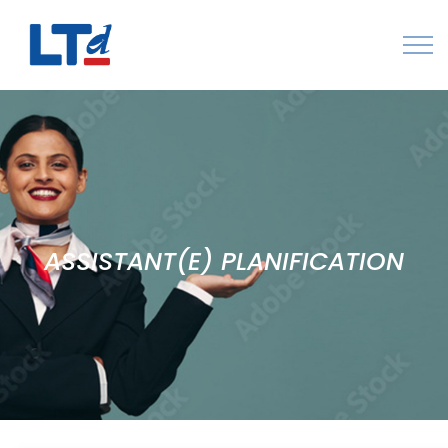
Numéro Vert : 0805 034 036
Qui sommes-nous
Rejoignez LTd
Contactez-nous
ASSISTANT(E) PLANIFICATION