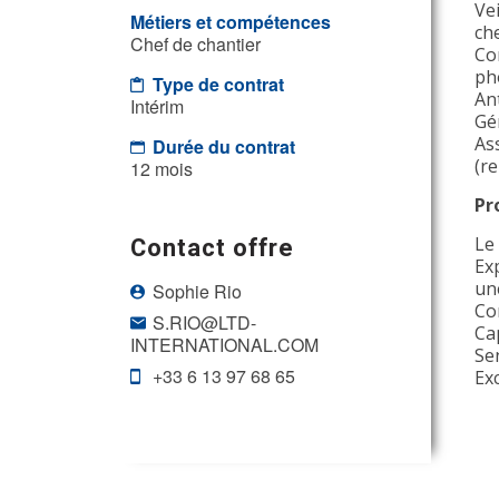
Ve
Métiers et compétences
ch
Chef de chantier
Con
ph
Type de contrat
An
Intérim
Gé
Ass
Durée du contrat
(re
12 mois
Pr
Contact offre
Le
Ex
un
Sophie Rio
Co
S.RIO@LTD-
Ca
INTERNATIONAL.COM
Sen
+33 6 13 97 68 65
Exc