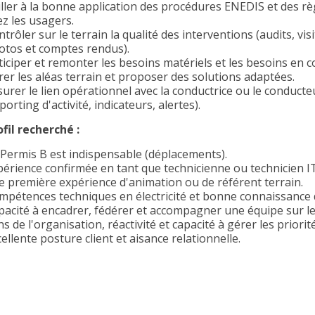
iller à la bonne application des procédures ENEDIS et des rè
ez les usagers.
trôler sur le terrain la qualité des interventions (audits, v
otos et comptes rendus).
ticiper et remonter les besoins matériels et les besoins en 
rer les aléas terrain et proposer des solutions adaptées.
urer le lien opérationnel avec la conductrice ou le conducteu
porting d'activité, indicateurs, alertes).
ofil recherché :
 Permis B est indispensable (déplacements).
périence confirmée en tant que technicienne ou technicien IT
e première expérience d'animation ou de référent terrain.
mpétences techniques en électricité et bonne connaissance
pacité à encadrer, fédérer et accompagner une équipe sur le 
s de l'organisation, réactivité et capacité à gérer les priorité
ellente posture client et aisance relationnelle.