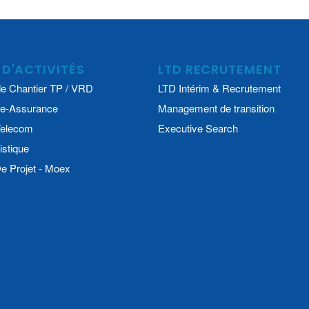
 D'ACTIVITÉS
LTD RECRUTEMENT
e Chantier TP / VRD
LTD Intérim & Recrutement
e-Assurance
Management de transition
 Telecom
Executive Search
istique
 Projet - Moex