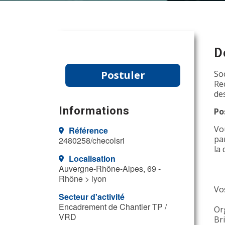
D
Postuler
So
Re
de
Informations
Po
Vo
Référence
pa
2480258/checolsri
la 
Localisation
Auvergne-Rhône-Alpes, 69 -
Rhône > lyon
Vos
Secteur d'activité
Encadrement de Chantier TP /
Org
VRD
Br