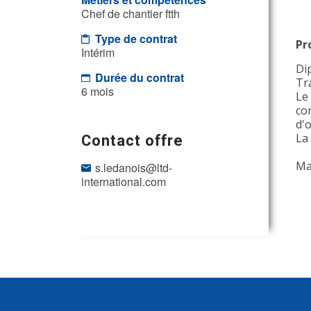
Chef de chantier ftth
Type de contrat
Pr
Intérim
Di
Durée du contrat
Tr
6 mois
Le
com
d'
Contact offre
La
Mai
s.ledanois@ltd-
international.com