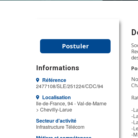
D
Postuler
So
Re
de
Informations
Po
No
Référence
Ch
2477108/SLE/251224/CDC/94
Localisation
Ra
Ile-de-France, 94 - Val-de-Marne
> Chevilly-Larue
-L
-L
Secteur d'activité
-L
Infrastructure Télécom
-Le
-M
Métiers et compétences