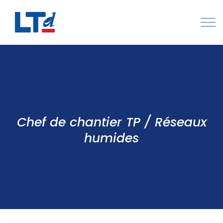
Numéro Vert : 0805 034 036
Qui sommes-nous
Rejoignez LTd
Chef de chantier TP / Réseaux
Contactez-nous
humides