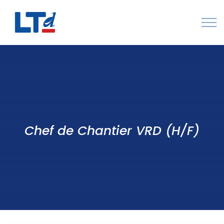
Numéro Vert : 0805 034 036
Qui sommes-nous
Rejoignez LTd
Contactez-nous
Chef de Chantier VRD (H/F)