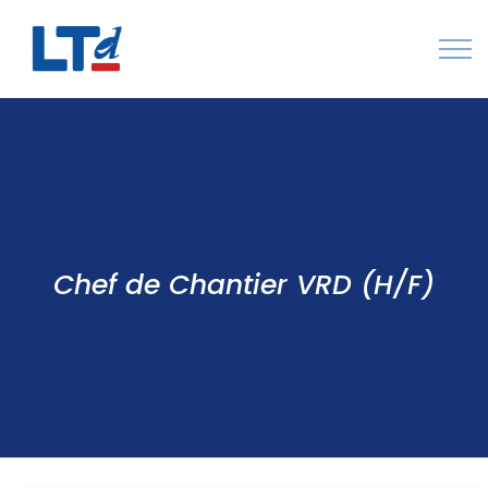
Numéro Vert : 0805 034 036
Qui sommes-nous
Rejoignez LTd
Contactez-nous
Chef de Chantier VRD (H/F)