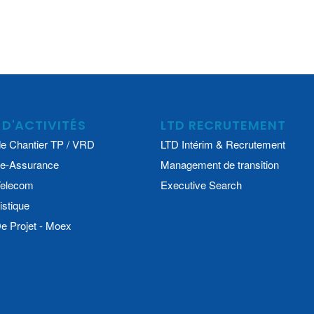
 D'ACTIVITÉS
LTD RECRUTEMENT
e Chantier TP / VRD
LTD Intérim & Recrutement
e-Assurance
Management de transition
 Telecom
Executive Search
istique
 Projet - Moex