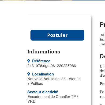
P
Postuler
Ltd
Enc
Per
Informations
D
Référence
2481978/dgo-061220285986
LT
do
Localisation
d'
Nouvelle-Aquitaine, 86 - Vienne
> Poitiers
Po
Secteur d'activité
Po
Encadrement de Chantier TP /
re
VRD