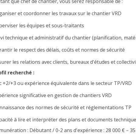
 tant que chef de chantier, vous serez responsable de :
ganiser et coordonner les travaux sur le chantier VRD
perviser les équipes et sous-traitants
ivi technique et administratif du chantier (planification, ma
rantir le respect des délais, coûts et normes de sécurité
urer les relations avec clients, bureaux d'études et collectiv
ofil recherché :
c +2/+3 ou expérience équivalente dans le secteur TP/VRD
périence significative en gestion de chantiers VRD
nnaissance des normes de sécurité et réglementations TP
pacité à lire et interpréter des plans et documents techniqu
munération : Débutant / 0-2 ans d'expérience : 28 000 € – 35