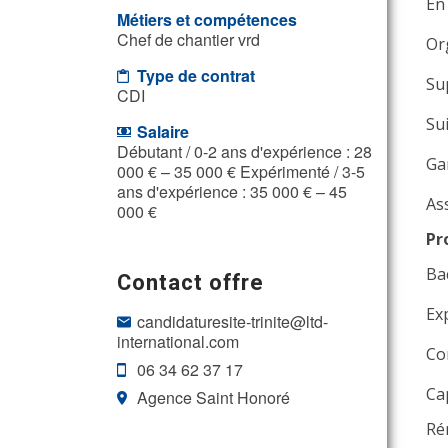
En
Métiers et compétences
Chef de chantier vrd
Or
Type de contrat
Su
CDI
Su
Salaire
Débutant / 0-2 ans d'expérience : 28
Ga
000 € – 35 000 € Expérimenté / 3-5
ans d'expérience : 35 000 € – 45
Ass
000 €
Pr
Ba
Contact offre
Ex
candidaturesite-trinite@ltd-
international.com
Co
06 34 62 37 17
Ca
Agence Saint Honoré
Ré