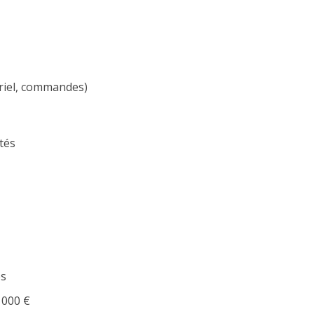
tériel, commandes)
ités
es
 000 €