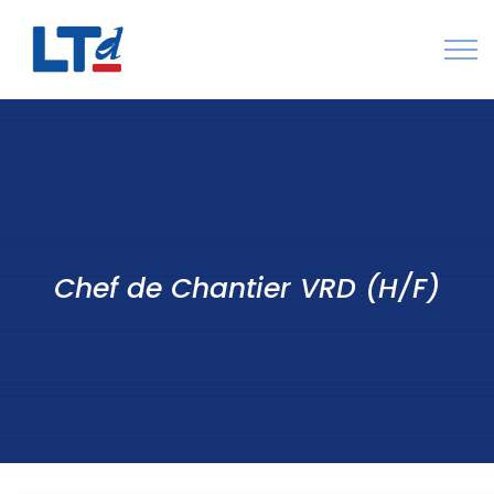
Numéro Vert : 0805 034 036
Qui sommes-nous
Rejoignez LTd
Contactez-nous
Chef de Chantier VRD (H/F)