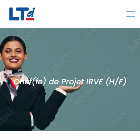
Numéro Vert : 0805 034 036
Qui sommes-nous
Rejoignez LTd
Contactez-nous
Chef(fe) de Projet IRVE (H/F)