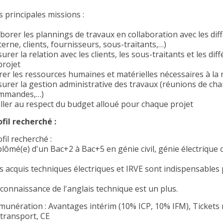
s principales missions :
aborer les plannings de travaux en collaboration avec les dif
terne, clients, fournisseurs, sous-traitants,…)
urer la relation avec les clients, les sous-traitants et les d
projet
rer les ressources humaines et matérielles nécessaires à la 
surer la gestion administrative des travaux (réunions de cha
mmandes,…)
iller au respect du budget alloué pour chaque projet
ofil recherché :
fil recherché :
plômé(e) d'un Bac+2 à Bac+5 en génie civil, génie électriqu
s acquis techniques électriques et IRVE sont indispensables 
 connaissance de l'anglais technique est un plus.
munération : Avantages intérim (10% ICP, 10% IFM), Tickets
 transport, CE