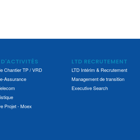
 D'ACTIVITÉS
LTD RECRUTEMENT
e Chantier TP / VRD
LTD Intérim & Recrutement
e-Assurance
Management de transition
 Telecom
Executive Search
istique
 Projet - Moex