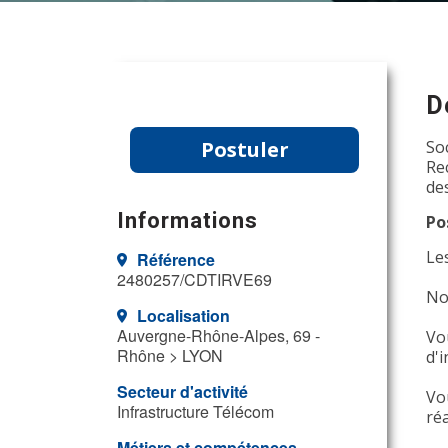
D
Postuler
So
Re
de
Informations
Po
Les
Référence
2480257/CDTIRVE69
No
Localisation
Auvergne-Rhône-Alpes, 69 -
Vo
Rhône > LYON
d'
Secteur d'activité
Vou
Infrastructure Télécom
réa
Métiers et compétences