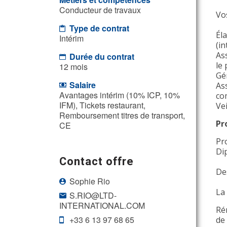
Conducteur de travaux
Vo
Type de contrat
Él
Intérim
(in
Ass
Durée du contrat
le 
12 mois
Gé
Salaire
As
Avantages intérim (10% ICP, 10%
co
IFM), Tickets restaurant,
Ve
Remboursement titres de transport,
Pr
CE
Pro
Di
Contact offre
De
Sophie Rio
La
S.RIO@LTD-
INTERNATIONAL.COM
Ré
+33 6 13 97 68 65
de