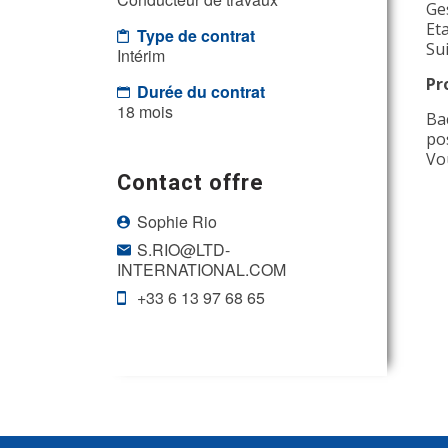
Ge
Et
Type de contrat
Sui
Intérim
Pr
Durée du contrat
18 mois
Ba
pos
Vo
Contact offre
Sophie Rio
S.RIO@LTD-
INTERNATIONAL.COM
+33 6 13 97 68 65