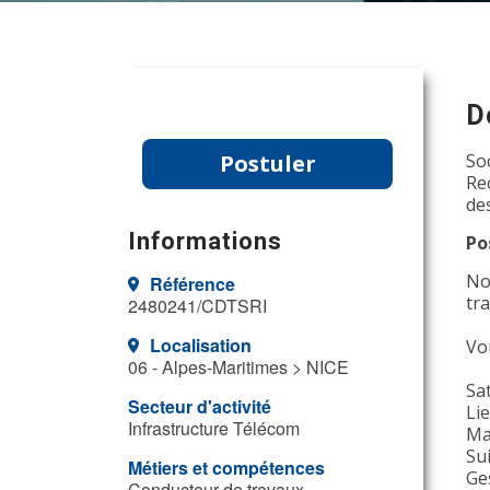
D
Postuler
So
Re
de
Informations
Po
No
Référence
tr
2480241/CDTSRI
Localisation
Vo
06 - Alpes-Maritimes > NICE
Sat
Secteur d'activité
Li
Infrastructure Télécom
Ma
Sui
Métiers et compétences
Ge
Conducteur de travaux