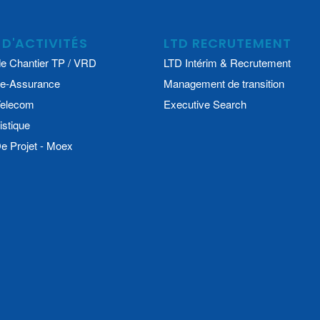
 D'ACTIVITÉS
LTD RECRUTEMENT
e Chantier TP / VRD
LTD Intérim & Recrutement
e-Assurance
Management de transition
 Telecom
Executive Search
istique
 Projet - Moex