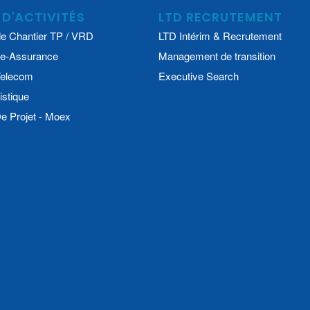
 D'ACTIVITÉS
LTD RECRUTEMENT
e Chantier TP / VRD
LTD Intérim & Recrutement
e-Assurance
Management de transition
 Telecom
Executive Search
istique
 Projet - Moex