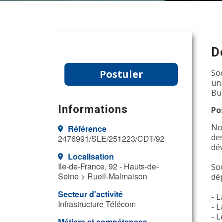
D
Postuler
So
un
Bu
Informations
Po
No
Référence
de
2476991/SLE/251223/CDT/92
dé
Localisation
Ile-de-France, 92 - Hauts-de-
So
Seine > Rueil-Malmaison
dé
Secteur d'activité
- 
Infrastructure Télécom
- 
- L
Métiers et compétences