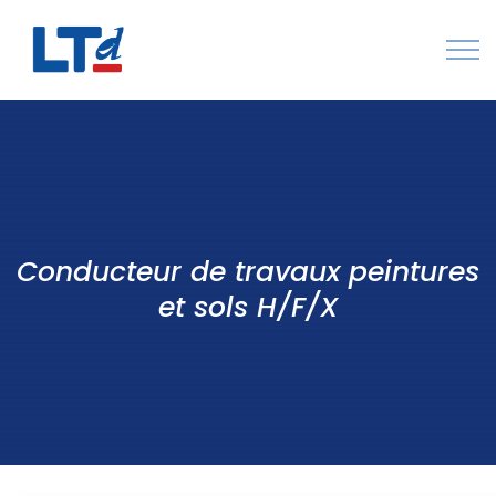
Numéro Vert : 0805 034 036
Qui sommes-nous
Rejoignez LTd
Conducteur de travaux peintures
Contactez-nous
et sols H/F/X