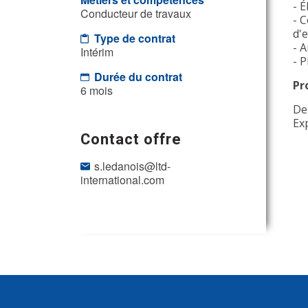
- É
Conducteur de travaux
- 
d'
Type de contrat
- A
Intérim
- P
Durée du contrat
Pr
6 mois
De
Ex
Contact offre
s.ledanois@ltd-
international.com