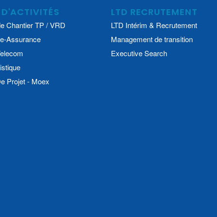
 D'ACTIVITÉS
LTD RECRUTEMENT
e Chantier TP / VRD
LTD Intérim & Recrutement
e-Assurance
Management de transition
 Telecom
Executive Search
istique
 Projet - Moex