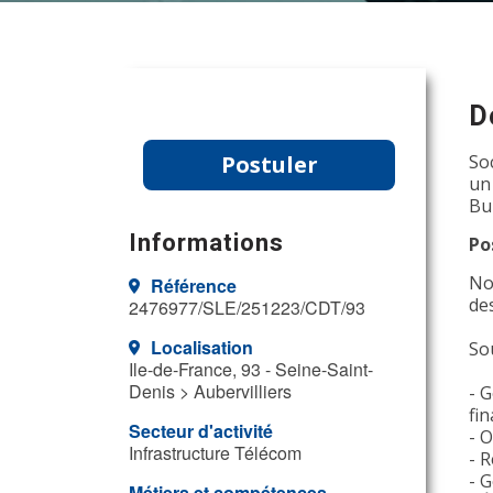
D
Postuler
So
un
Bu
Informations
Po
No
Référence
de
2476977/SLE/251223/CDT/93
Localisation
So
Ile-de-France, 93 - Seine-Saint-
Denis > Aubervilliers
- G
fin
Secteur d'activité
- O
Infrastructure Télécom
- R
- 
Métiers et compétences