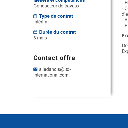
- É
Conducteur de travaux
- 
d'
Type de contrat
- A
Intérim
- P
Durée du contrat
Pr
6 mois
De
Ex
Contact offre
s.ledanois@ltd-
international.com