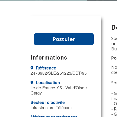
D
Postuler
So
un
Bu
Informations
Po
No
Référence
de
2476982/SLE/251223/CDT/95
Localisation
So
Ile-de-France, 95 - Val-d'Oise >
Cergy
- G
fin
Secteur d'activité
- O
Infrastructure Télécom
- R
- 
Métiers et compétences