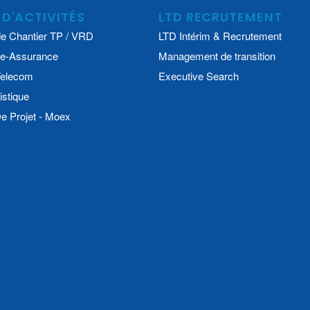
 D'ACTIVITÉS
LTD RECRUTEMENT
e Chantier TP / VRD
LTD Intérim & Recrutement
e-Assurance
Management de transition
 Telecom
Executive Search
istique
 Projet - Moex