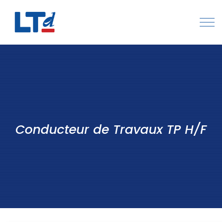
Numéro Vert : 0805 034 036
Qui sommes-nous
Rejoignez LTd
Contactez-nous
Conducteur de Travaux TP H/F