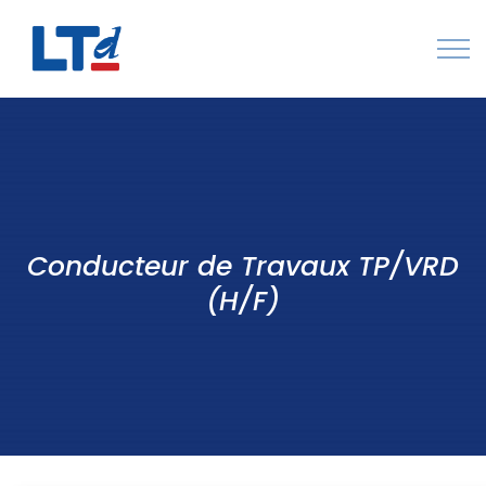
Numéro Vert : 0805 034 036
Qui sommes-nous
Rejoignez LTd
Conducteur de Travaux TP/VRD
Contactez-nous
(H/F)