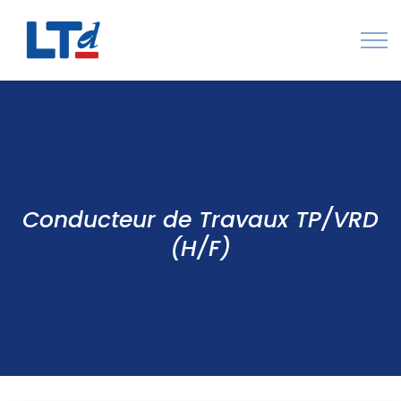
Numéro Vert : 0805 034 036
Qui sommes-nous
Rejoignez LTd
Conducteur de Travaux TP/VRD
Contactez-nous
(H/F)