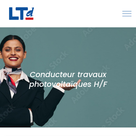
Numéro Vert : 0805 034 036
Qui sommes-nous
Rejoignez LTd
Conducteur travaux
Contactez-nous
photovoltaïques H/F