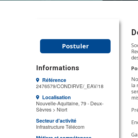
D
Postuler
So
Re
de
Informations
Po
No
Référence
la
2476579/CONDIRVE/_EAV/18
ser
Localisation
mi
Nouvelle-Aquitaine, 79 - Deux-
Sèvres > Niort
Pré
Secteur d'activité
En
Infrastructure Télécom
Gar
Métiers et compétences