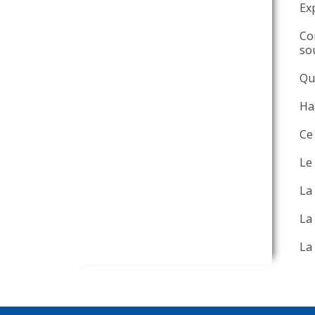
Ex
Co
sou
Qua
Ha
Ce
Le
La 
La 
La 