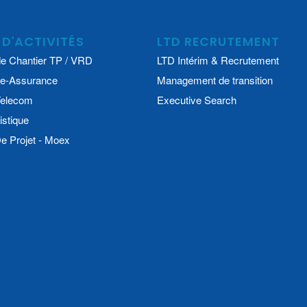
 D'ACTIVITÉS
LTD RECRUTEMENT
e Chantier TP / VRD
LTD Intérim & Recrutement
e-Assurance
Management de transition
 Telecom
Executive Search
istique
 Projet - Moex