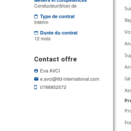
Conducteur(trice) de
Sui
Type de contrat
Rep
Intérim
Vo
Durée du contrat
12 mois
An
Sup
Contact offre
Ani
Eva AVCI
e.avci@ltd-international.com
Gér
0788852572
As
Pr
Pro
For