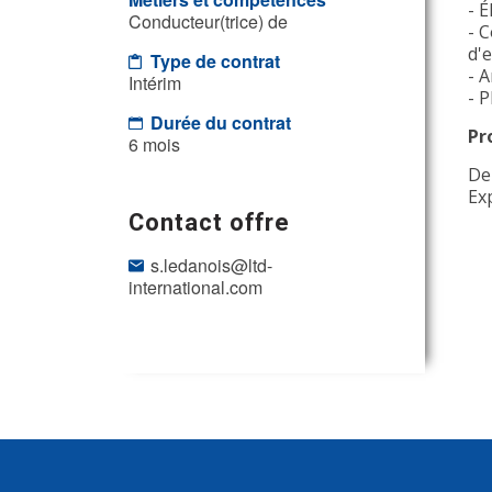
- É
Conducteur(trice) de
- 
d'
Type de contrat
- A
Intérim
- P
Durée du contrat
Pr
6 mois
De
Ex
Contact offre
s.ledanois@ltd-
international.com