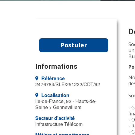
D
Postuler
So
un
Bu
Informations
Po
No
Référence
de
2476784/SLE/251222/CDT/92
Localisation
So
Ile-de-France, 92 - Hauts-de-
Seine > Gennevilliers
- G
fin
Secteur d'activité
- O
Infrastructure Télécom
- R
- 
Métiers et compétences