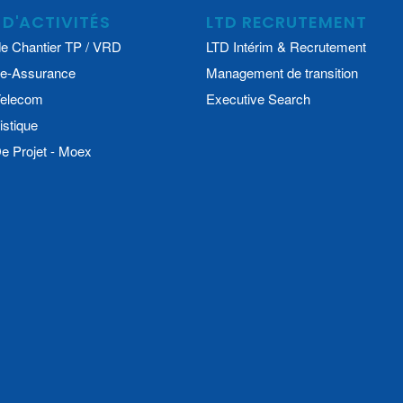
 D'ACTIVITÉS
LTD RECRUTEMENT
e Chantier TP / VRD
LTD Intérim & Recrutement
e-Assurance
Management de transition
 Telecom
Executive Search
istique
 Projet - Moex