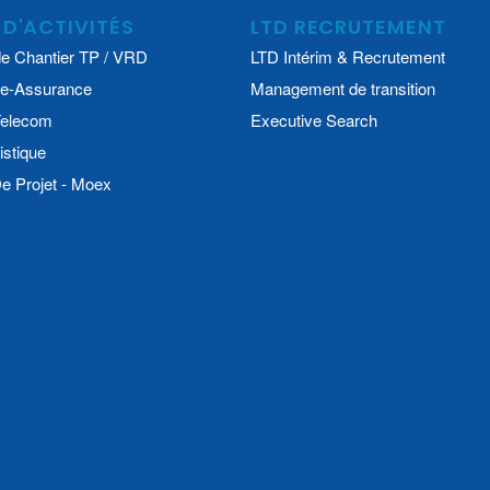
 D'ACTIVITÉS
LTD RECRUTEMENT
e Chantier TP / VRD
LTD Intérim & Recrutement
e-Assurance
Management de transition
 Telecom
Executive Search
istique
 Projet - Moex