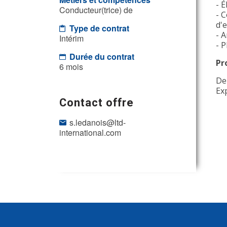
- É
Conducteur(trice) de
- 
d'
Type de contrat
- A
Intérim
- P
Durée du contrat
Pr
6 mois
De
Ex
Contact offre
s.ledanois@ltd-
international.com