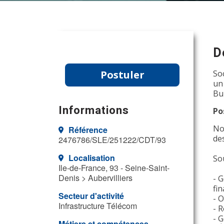
D
Postuler
So
un
Bu
Informations
Po
No
Référence
de
2476786/SLE/251222/CDT/93
Localisation
So
Ile-de-France, 93 - Seine-Saint-
Denis > Aubervilliers
- G
fin
Secteur d'activité
- O
Infrastructure Télécom
- R
- 
Métiers et compétences