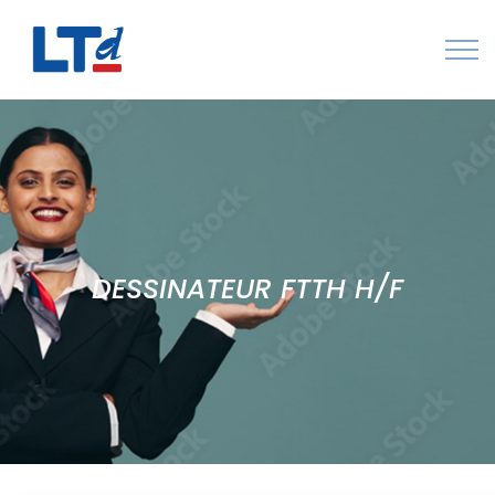
Numéro Vert : 0805 034 036
Qui sommes-nous
Rejoignez LTd
Contactez-nous
DESSINATEUR FTTH H/F