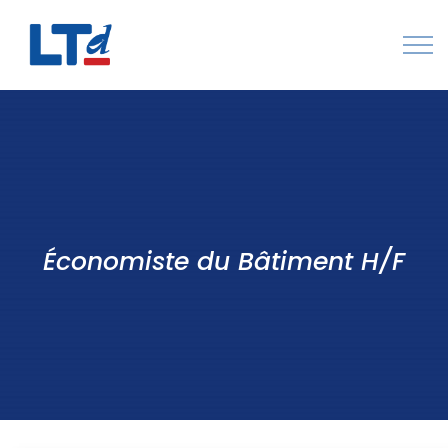
Numéro Vert : 0805 034 036
Qui sommes-nous
Rejoignez LTd
Contactez-nous
Économiste du Bâtiment H/F