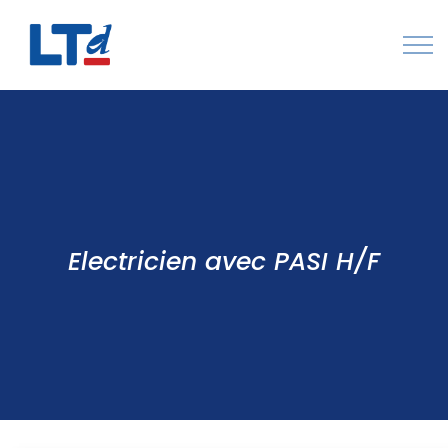
Numéro Vert : 0805 034 036
Qui sommes-nous
Rejoignez LTd
Contactez-nous
Electricien avec PASI H/F