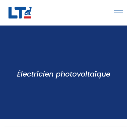
Numéro Vert : 0805 034 036
Qui sommes-nous
Rejoignez LTd
Contactez-nous
Électricien photovoltaïque