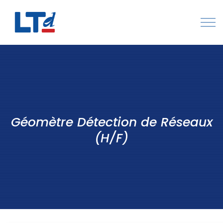
Numéro Vert : 0805 034 036
Qui sommes-nous
Rejoignez LTd
Géomètre Détection de Réseaux
Contactez-nous
(H/F)