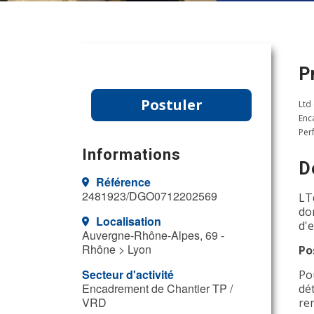
P
Postuler
Ltd
Enc
Per
Informations
D
Référence
2481923/DGO0712202569
LT
do
Localisation
d'
Auvergne-Rhône-Alpes, 69 -
Rhône > Lyon
Po
Secteur d'activité
Po
Encadrement de Chantier TP /
dé
VRD
re