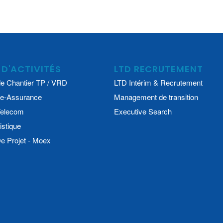
 D'ACTIVITÉS
LTD RECRUTEMENT
e Chantier TP / VRD
LTD Intérim & Recrutement
e-Assurance
Management de transition
 Telecom
Executive Search
istique
 Projet - Moex