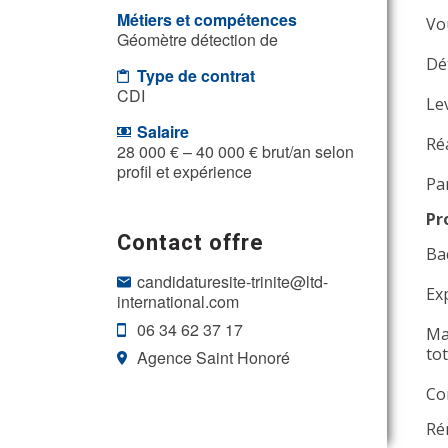
Métiers et compétences
Vo
Géomètre détection de
Dét
Type de contrat
CDI
Le
Salaire
Ré
28 000 € – 40 000 € brut/an selon
profil et expérience
Par
Pr
Contact offre
Ba
candidaturesite-trinite@ltd-
Ex
international.com
06 34 62 37 17
Ma
tot
Agence Saint Honoré
Co
Ré