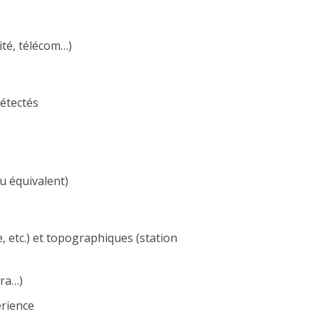
ité, télécom…)
étectés
 équivalent)
, etc.) et topographiques (station
ura…)
érience