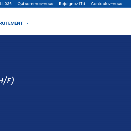
34 036
Qui sommes-nous
Rejoignez LTd
Contactez-nous
CRUTEMENT
H/F)