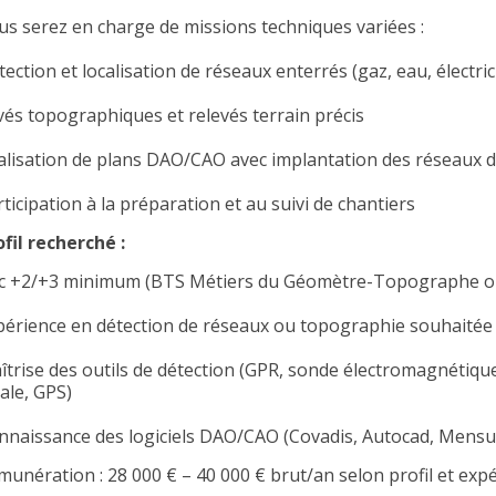
us serez en charge de missions techniques variées :
ection et localisation de réseaux enterrés (gaz, eau, électric
vés topographiques et relevés terrain précis
alisation de plans DAO/CAO avec implantation des réseaux d
ticipation à la préparation et au suivi de chantiers
ofil recherché :
c +2/+3 minimum (BTS Métiers du Géomètre-Topographe ou
périence en détection de réseaux ou topographie souhaitée
îtrise des outils de détection (GPR, sonde électromagnétique
ale, GPS)
nnaissance des logiciels DAO/CAO (Covadis, Autocad, Mens
munération : 28 000 € – 40 000 € brut/an selon profil et exp