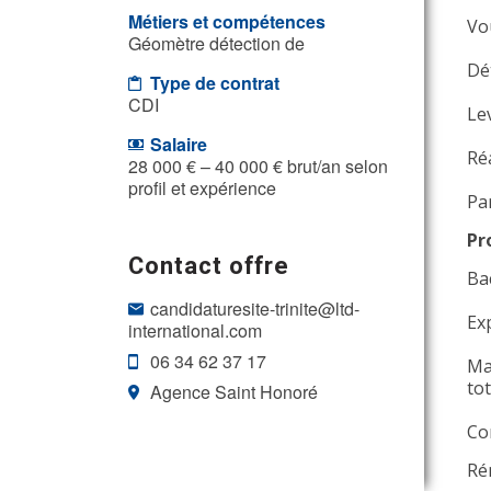
Métiers et compétences
Vo
Géomètre détection de
Dét
Type de contrat
CDI
Le
Salaire
Ré
28 000 € – 40 000 € brut/an selon
profil et expérience
Par
Pr
Contact offre
Ba
candidaturesite-trinite@ltd-
Ex
international.com
06 34 62 37 17
Ma
tot
Agence Saint Honoré
Co
Ré