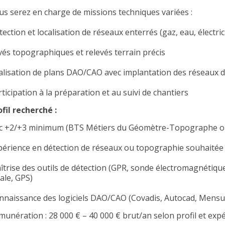
us serez en charge de missions techniques variées :
ection et localisation de réseaux enterrés (gaz, eau, électric
vés topographiques et relevés terrain précis
alisation de plans DAO/CAO avec implantation des réseaux d
ticipation à la préparation et au suivi de chantiers
ofil recherché :
c +2/+3 minimum (BTS Métiers du Géomètre-Topographe ou
périence en détection de réseaux ou topographie souhaitée
îtrise des outils de détection (GPR, sonde électromagnétique
ale, GPS)
nnaissance des logiciels DAO/CAO (Covadis, Autocad, Mens
munération : 28 000 € – 40 000 € brut/an selon profil et exp