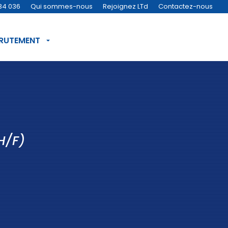
34 036
Qui sommes-nous
Rejoignez LTd
Contactez-nous
CRUTEMENT
H/F)