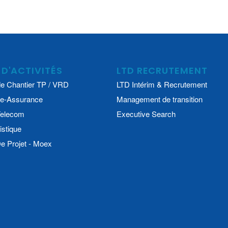
 D'ACTIVITÉS
LTD RECRUTEMENT
e Chantier TP / VRD
LTD Intérim & Recrutement
e-Assurance
Management de transition
 Telecom
Executive Search
istique
 Projet - Moex