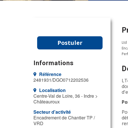
P
Postuler
Ltd
Enc
Per
Informations
D
Référence
2481931/DGO0712202536
LT
do
Localisation
d'
Centre-Val de Loire, 36 - Indre >
Châteauroux
Po
Secteur d'activité
Po
Encadrement de Chantier TP /
dé
VRD
re