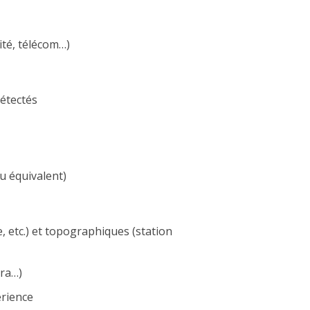
ité, télécom…)
étectés
 équivalent)
, etc.) et topographiques (station
ura…)
érience