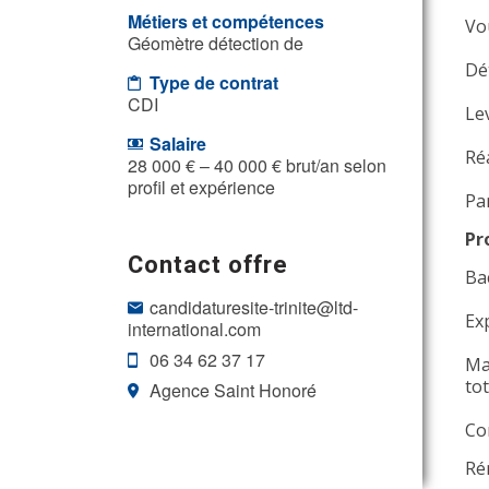
Métiers et compétences
Vo
Géomètre détection de
Dét
Type de contrat
CDI
Le
Salaire
Ré
28 000 € – 40 000 € brut/an selon
profil et expérience
Par
Pr
Contact offre
Ba
candidaturesite-trinite@ltd-
Ex
international.com
06 34 62 37 17
Ma
tot
Agence Saint Honoré
Co
Ré