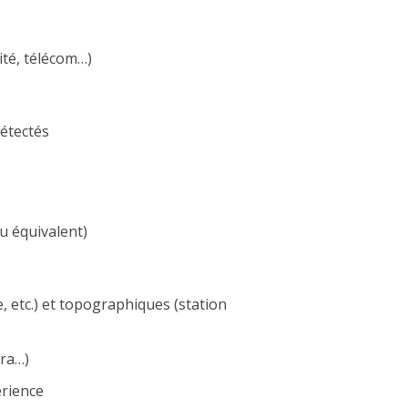
ité, télécom…)
étectés
 équivalent)
, etc.) et topographiques (station
ura…)
érience