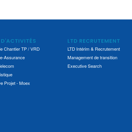
 D'ACTIVITÉS
LTD RECRUTEMENT
e Chantier TP / VRD
LTD Intérim & Recrutement
e-Assurance
Management de transition
 Telecom
Executive Search
istique
 Projet - Moex