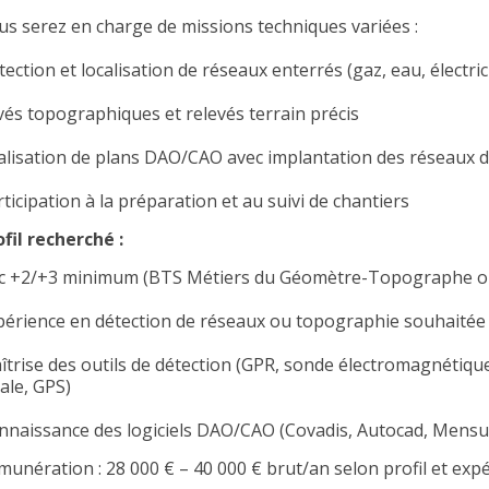
us serez en charge de missions techniques variées :
ection et localisation de réseaux enterrés (gaz, eau, électric
vés topographiques et relevés terrain précis
alisation de plans DAO/CAO avec implantation des réseaux d
ticipation à la préparation et au suivi de chantiers
ofil recherché :
c +2/+3 minimum (BTS Métiers du Géomètre-Topographe ou
périence en détection de réseaux ou topographie souhaitée
îtrise des outils de détection (GPR, sonde électromagnétique
ale, GPS)
nnaissance des logiciels DAO/CAO (Covadis, Autocad, Mens
munération : 28 000 € – 40 000 € brut/an selon profil et exp