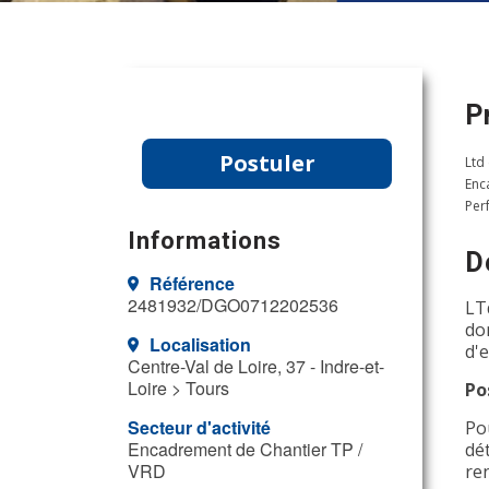
P
Postuler
Ltd
Enc
Per
Informations
D
Référence
2481932/DGO0712202536
LT
do
Localisation
d'
Centre-Val de Loire, 37 - Indre-et-
Loire > Tours
Po
Secteur d'activité
Po
Encadrement de Chantier TP /
dé
VRD
re