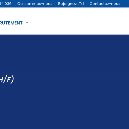
34 036
Qui sommes-nous
Rejoignez LTd
Contactez-nous
CRUTEMENT
H/F)