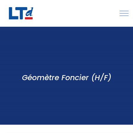
Numéro Vert : 0805 034 036
Qui sommes-nous
Rejoignez LTd
Contactez-nous
Géomètre Foncier (H/F)