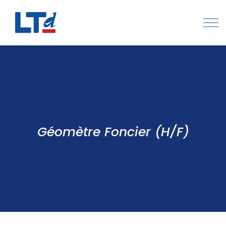
Numéro Vert : 0805 034 036
Qui sommes-nous
Rejoignez LTd
Contactez-nous
Géomètre Foncier (H/F)