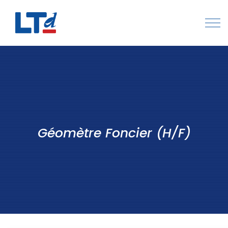
Numéro Vert : 0805 034 036
Qui sommes-nous
Rejoignez LTd
Contactez-nous
Géomètre Foncier (H/F)