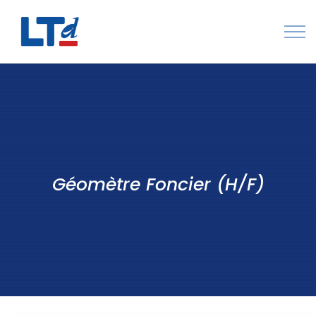
Numéro Vert : 0805 034 036
Qui sommes-nous
Rejoignez LTd
Contactez-nous
Géomètre Foncier (H/F)