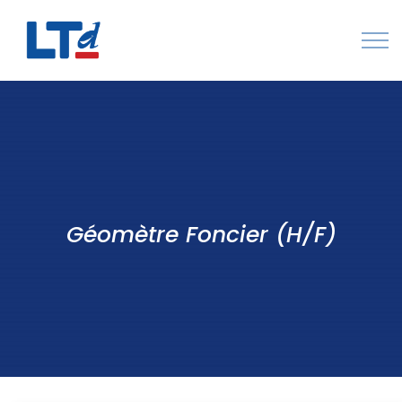
Numéro Vert : 0805 034 036
Qui sommes-nous
Rejoignez LTd
Contactez-nous
Géomètre Foncier (H/F)