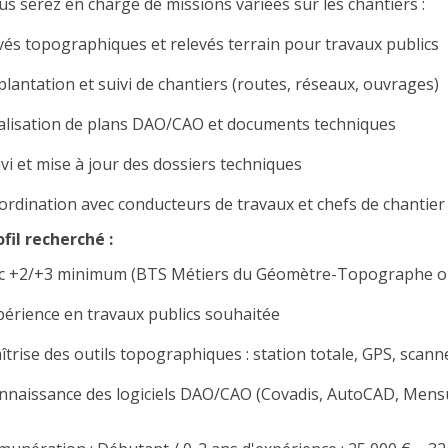
us serez en charge de missions variées sur les chantiers :
vés topographiques et relevés terrain pour travaux publics
plantation et suivi de chantiers (routes, réseaux, ouvrages)
alisation de plans DAO/CAO et documents techniques
ivi et mise à jour des dossiers techniques
ordination avec conducteurs de travaux et chefs de chantier
ofil recherché :
c +2/+3 minimum (BTS Métiers du Géomètre-Topographe ou
périence en travaux publics souhaitée
îtrise des outils topographiques : station totale, GPS, scann
nnaissance des logiciels DAO/CAO (Covadis, AutoCAD, Mens