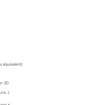
 équivalent)
er 3D
ura…)