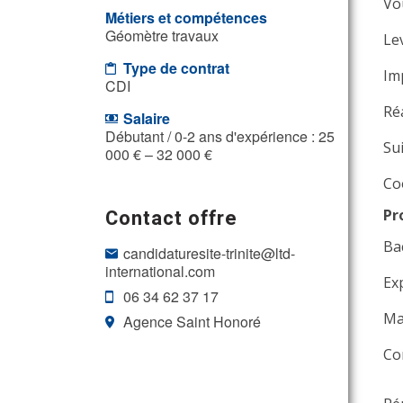
Vo
Métiers et compétences
Géomètre travaux
Le
Type de contrat
Im
CDI
Ré
Salaire
Débutant / 0-2 ans d'expérience : 25
Su
000 € – 32 000 €
Co
Contact offre
Pr
Ba
candidaturesite-trinite@ltd-
international.com
Ex
06 34 62 37 17
Ma
Agence Saint Honoré
Co