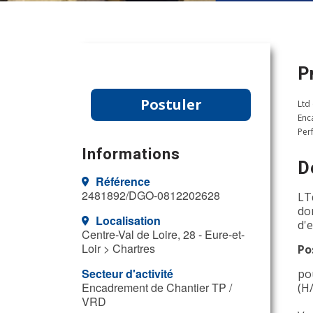
P
Postuler
Ltd
Enc
Per
Informations
D
Référence
2481892/DGO-0812202628
LT
do
Localisation
d'
Centre-Val de Loire, 28 - Eure-et-
Loir > Chartres
Po
Secteur d'activité
po
Encadrement de Chantier TP /
(H
VRD