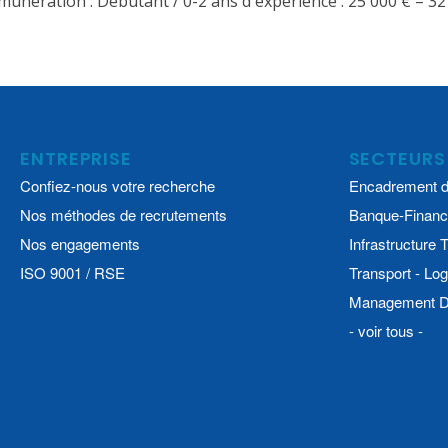
munération : Débutant / 0-2 ans d'expérience : 25 000 € – 32
ENTREPRISE
SECTEURS
Confiez-nous votre recherche
Encadrement d
Nos méthodes de recrutements
Banque-Financ
Nos engagements
Infrastructure
ISO 9001 / RSE
Transport - Log
Management De
- voir tous -