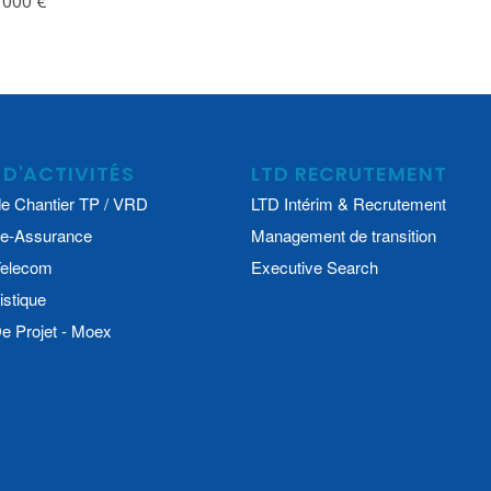
 000 €
 D'ACTIVITÉS
LTD RECRUTEMENT
e Chantier TP / VRD
LTD Intérim & Recrutement
e-Assurance
Management de transition
 Telecom
Executive Search
istique
 Projet - Moex