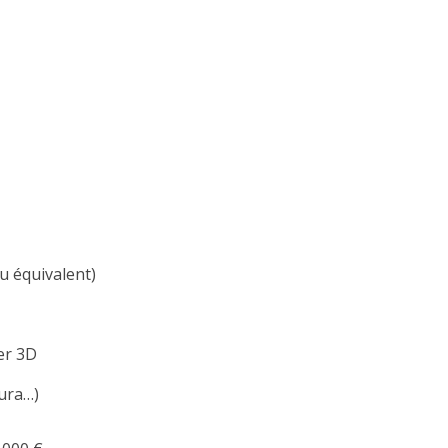
 équivalent)
er 3D
ura…)