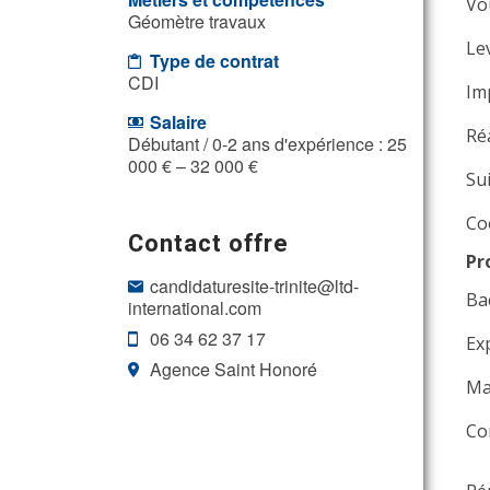
Vo
Géomètre travaux
Le
Type de contrat
CDI
Im
Salaire
Ré
Débutant / 0-2 ans d'expérience : 25
000 € – 32 000 €
Su
Co
Contact offre
Pr
candidaturesite-trinite@ltd-
Ba
international.com
06 34 62 37 17
Ex
Agence Saint Honoré
Ma
Co