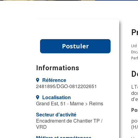
P
Postuler
Ltd
Enc
Per
Informations
D
Référence
2481895/DGO-0812202651
LT
do
Localisation
d'
Grand Est, 51 - Marne > Reims
Po
Secteur d'activité
Encadrement de Chantier TP /
po
VRD
(H
Métiers et compétences