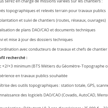
us serez en charge de missions variées sur les chantiers :
vés topographiques et relevés terrain pour travaux publics
plantation et suivi de chantiers (routes, réseaux, ouvrages)
alisation de plans DAO/CAO et documents techniques
ivi et mise à jour des dossiers techniques
ordination avec conducteurs de travaux et chefs de chantier
ofil recherché :
c +2/+3 minimum (BTS Métiers du Géomètre-Topographe ou
périence en travaux publics souhaitée
îtrise des outils topographiques : station totale, GPS, scann
nnaissance des logiciels DAO/CAO (Covadis, AutoCAD, Mens