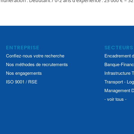
munération : Débutant / 0-2 ans d'expérience : 25 000 € – 32
ENTREPRISE
SECTEURS
Confiez-nous votre recherche
Encadrement d
Nos méthodes de recrutements
Banque-Financ
Nos engagements
Infrastructure
ISO 9001 / RSE
Transport - Log
Management De
- voir tous -