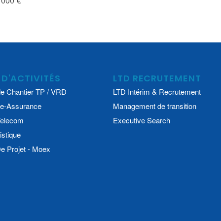
 000 €
 D'ACTIVITÉS
LTD RECRUTEMENT
e Chantier TP / VRD
LTD Intérim & Recrutement
e-Assurance
Management de transition
 Telecom
Executive Search
istique
 Projet - Moex