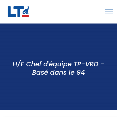
Numéro Vert : 0805 034 036
Qui sommes-nous
Rejoignez LTd
H/F Chef d'équipe TP-VRD -
Contactez-nous
Basé dans le 94