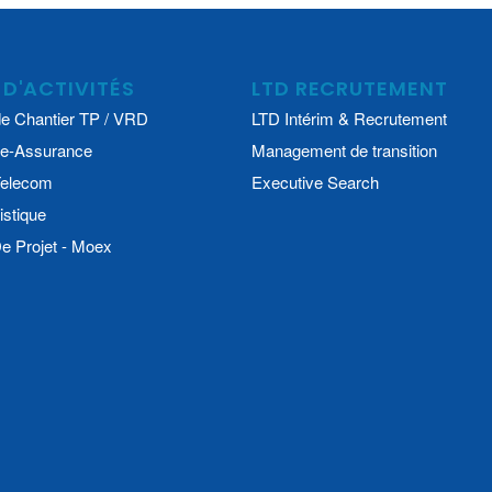
 D'ACTIVITÉS
LTD RECRUTEMENT
e Chantier TP / VRD
LTD Intérim & Recrutement
e-Assurance
Management de transition
 Telecom
Executive Search
istique
 Projet - Moex