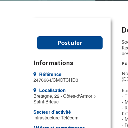
D
Postuler
So
Re
de
Informations
Po
No
Référence
(D
2476664/CMOTCHD3
Localisation
Ra
Bretagne, 22 - Côtes-d'Armor >
- T
Saint-Brieuc
- 
- 
Secteur d'activité
br
Infrastructure Télécom
- 
- F
Métiers et compétences