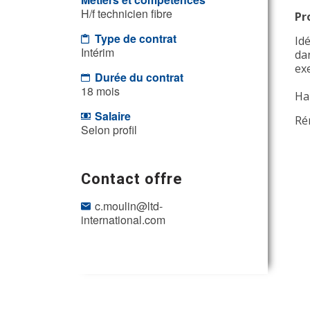
H/f technicien fibre
Pr
Type de contrat
Id
Intérim
dan
ex
Durée du contrat
18 mois
Ha
Salaire
Ré
Selon profil
Contact offre
c.moulin@ltd-
international.com