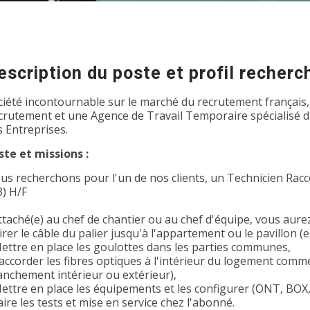
escription du poste et profil recherc
ciété incontournable sur le marché du recrutement français,
crutement et une Agence de Travail Temporaire spécialisé dan
s Entreprises.
ste et missions :
us recherchons pour l'un de nos clients, un Technicien Rac
3) H/F
ttaché(e) au chef de chantier ou au chef d'équipe, vous aure
irer le câble du palier jusqu'à l'appartement ou le pavillon (
Mettre en place les goulottes dans les parties communes,
Raccorder les fibres optiques à l'intérieur du logement comme
anchement intérieur ou extérieur),
Mettre en place les équipements et les configurer (ONT, BOX
aire les tests et mise en service chez l'abonné.