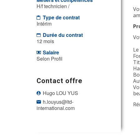
H/f technicien /
Vo
am
Type de contrat
Intérim
Pr
Durée du contrat
Vot
12 mois
Le
Salaire
Fo
Selon Profil
Ti
Hab
Bo
Contact offre
Au
Vo
Hugo LOU YUS
be
h.louyus@ltd-
Ré
international.com