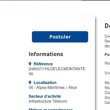
D
Postuler
So
Re
de
Informations
Po
No
Référence
2480371/HLOELECMONTANTE
Vos
06
Localisation
Ré
06 - Alpes-Maritimes > Nice
Ré
Di
Secteur d'activité
As
Infrastructure Télécom
Ga
Métiers et compétences