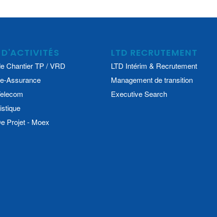
 D'ACTIVITÉS
LTD RECRUTEMENT
e Chantier TP / VRD
LTD Intérim & Recrutement
e-Assurance
Management de transition
 Telecom
Executive Search
istique
 Projet - Moex