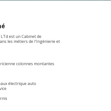
hé
 LTd est un Cabinet de
s les métiers de l'Ingénierie et
ctricienne colonnes montantes
eaux électrique auto
vice
rnis