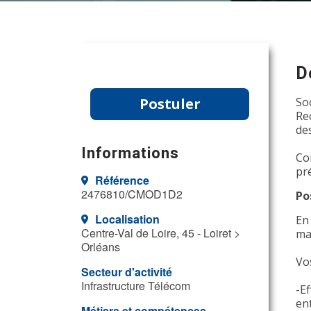
D
Postuler
So
Re
de
Informations
Co
pr
Référence
2476810/CMOD1D2
Po
Localisation
En
Centre-Val de Loire, 45 - Loiret >
ma
Orléans
Vo
Secteur d'activité
Infrastructure Télécom
-Ef
ent
Métiers et compétences