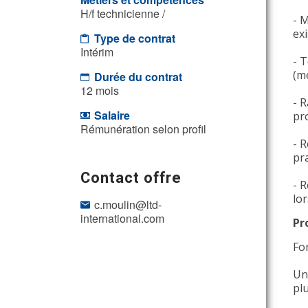
H/f technicienne /
- 
ex
Type de contrat
Intérim
- T
(m
Durée du contrat
12 mois
- 
Salaire
pr
Rémunération selon profil
- 
pr
Contact offre
- R
lor
c.moulin@ltd-
international.com
Pr
Fo
Un
pl