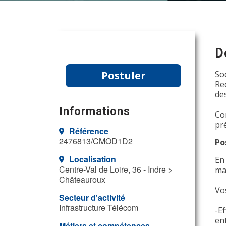
D
Postuler
So
Re
de
Informations
Co
pr
Référence
2476813/CMOD1D2
Po
Localisation
En
Centre-Val de Loire, 36 - Indre >
ma
Châteauroux
Vo
Secteur d'activité
Infrastructure Télécom
-Ef
ent
Métiers et compétences