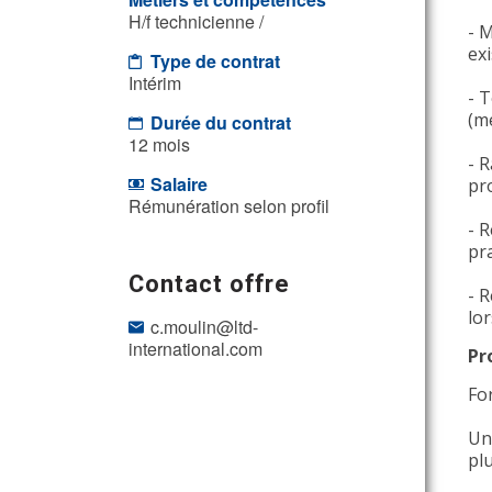
H/f technicienne /
- 
ex
Type de contrat
Intérim
- T
(m
Durée du contrat
12 mois
- 
Salaire
pr
Rémunération selon profil
- 
pr
Contact offre
- R
lor
c.moulin@ltd-
international.com
Pr
Fo
Un
pl