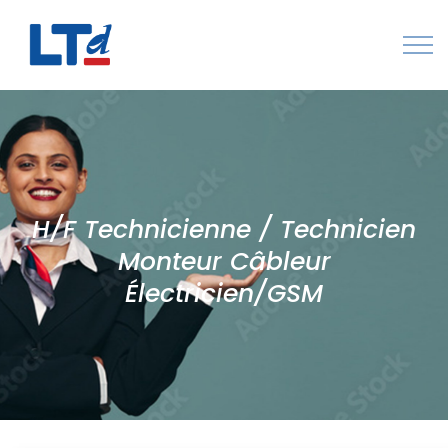
Numéro Vert : 0805 034 036
Qui sommes-nous
Rejoignez LTd
H/F Technicienne / Technicien
Contactez-nous
Monteur Câbleur
Électricien/GSM