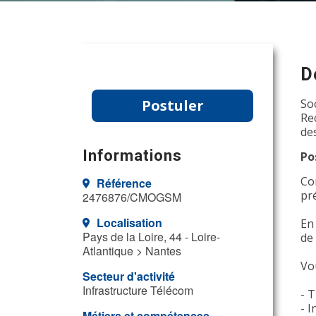
D
Postuler
So
Re
de
Informations
Po
Co
Référence
pr
2476876/CMOGSM
Localisation
En
Pays de la Loire, 44 - Loire-
de
Atlantique > Nantes
Vo
Secteur d'activité
Infrastructure Télécom
- T
- 
Métiers et compétences