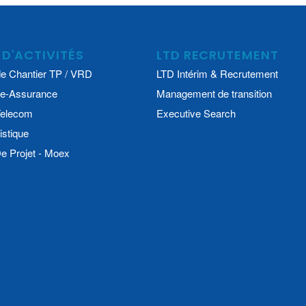
 D'ACTIVITÉS
LTD RECRUTEMENT
e Chantier TP / VRD
LTD Intérim & Recrutement
e-Assurance
Management de transition
 Telecom
Executive Search
istique
 Projet - Moex