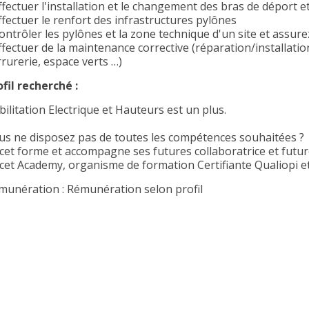
ffectuer l'installation et le changement des bras de déport e
ffectuer le renfort des infrastructures pylônes
Contrôler les pylônes et la zone technique d'un site et assu
ffectuer de la maintenance corrective (réparation/installation
rrurerie, espace verts …)
ofil recherché :
ilitation Electrique et Hauteurs est un plus.
us ne disposez pas de toutes les compétences souhaitées ?
rcet forme et accompagne ses futures collaboratrice et future
rcet Academy, organisme de formation Certifiante Qualiopi et 
munération : Rémunération selon profil