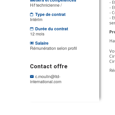
- E
H/f technicienne /
- E
- 
Type de contrat
- E
Intérim
se
Durée du contrat
Pr
12 mois
Hab
Salaire
Rémunération selon profil
Vo
Ci
Ci
Contact offre
Ré
c.moulin@ltd-
international.com