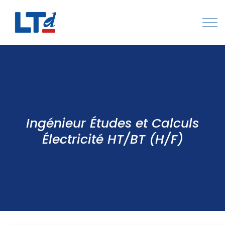
Numéro Vert : 0805 034 036
Qui sommes-nous
Rejoignez LTd
Ingénieur Études et Calculs
Contactez-nous
Électricité HT/BT (H/F)