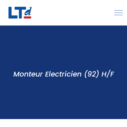
Numéro Vert : 0805 034 036
Qui sommes-nous
Rejoignez LTd
Contactez-nous
Monteur Electricien (92) H/F