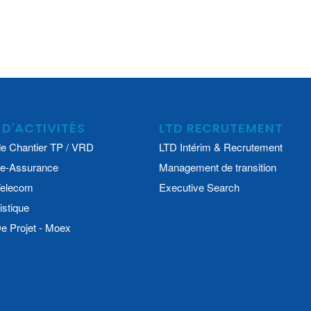
 D'ACTIVITÉS
LTD RECRUTEMENT
e Chantier TP / VRD
LTD Intérim & Recrutement
e-Assurance
Management de transition
 Telecom
Executive Search
istique
 Projet - Moex