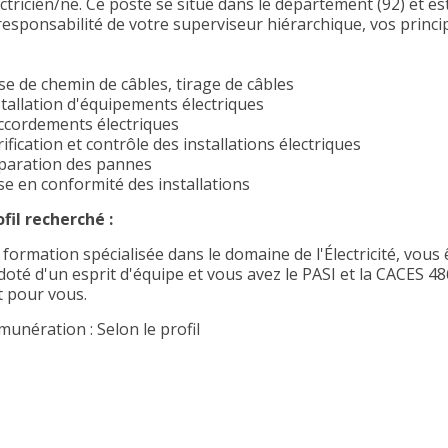
ectricien/ne. Ce poste se situe dans le département (92) et e
 responsabilité de votre superviseur hiérarchique, vos princi
se de chemin de câbles, tirage de câbles
stallation d'équipements électriques
ccordements électriques
ification et contrôle des installations électriques
paration des pannes
se en conformité des installations
ofil recherché :
 formation spécialisée dans le domaine de l'Électricité, vou
doté d'un esprit d'équipe et vous avez le PASI et la CACES 48
t pour vous.
munération : Selon le profil