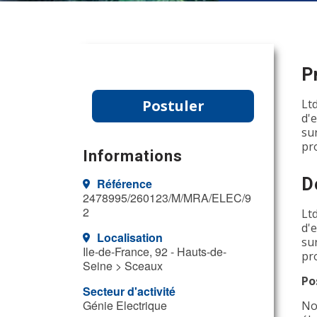
P
Postuler
Lt
d'
su
pr
Informations
D
Référence
2478995/260123/M/MRA/ELEC/9
2
Lt
d'
Localisation
su
Ile-de-France, 92 - Hauts-de-
pr
Seine > Sceaux
Po
Secteur d'activité
Génie Electrique
No