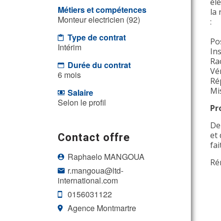
él
Métiers et compétences
la
Monteur electricien (92)
:
Type de contrat
Po
Intérim
In
Ra
Durée du contrat
Vér
6 mois
Ré
Mi
Salaire
Selon le profil
Pr
De
Contact offre
et 
fai
Raphaelo MANGOUA
Ré
r.mangoua@ltd-
international.com
0156031122
Agence Montmartre