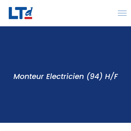
Numéro Vert : 0805 034 036
Qui sommes-nous
Rejoignez LTd
Contactez-nous
Monteur Electricien (94) H/F